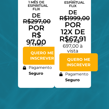
1 MÊS DE
ESPIRITUAL
ESPIRITUAL
FLIX
FLIX
DE
DE
R$1999,00
R$297,00
POR
POR
12X DE
R$
R$67,91
97,00
ou R$
/ mês
697,00 à
vista
QUERO ME
INSCREVER
QUERO ME
INSCREVER
Pagamento
Seguro
Pagamento
Seguro